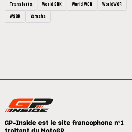
Transferts
World SBK
World WCR
WorldWCR
WSBK
Yamaha
GP-Inside est le site francophone n°1
traitant du MotoGP.