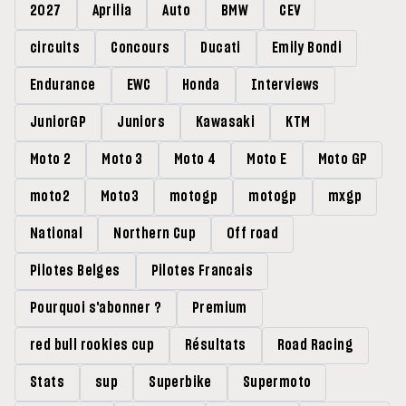
2027
Aprilia
Auto
BMW
CEV
circuits
Concours
Ducati
Emily Bondi
Endurance
EWC
Honda
Interviews
JuniorGP
Juniors
Kawasaki
KTM
Moto 2
Moto 3
Moto 4
Moto E
Moto GP
moto2
Moto3
motogp
motogp
mxgp
National
Northern Cup
Off road
Pilotes Belges
Pilotes Francais
Pourquoi s'abonner ?
Premium
red bull rookies cup
Résultats
Road Racing
Stats
sup
Superbike
Supermoto