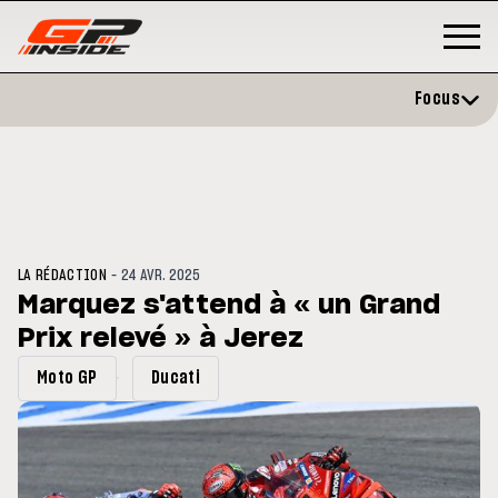
Focus
-
LA RÉDACTION
24 AVR. 2025
Marquez s'attend à « un Grand
Prix relevé » à Jerez
GP
MOTO GP
rstone : Horaires et
Zarco évite l'opération et vise 
Moto GP
Ducati
amme du GP de Grande-
retour en septembre
agne