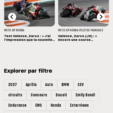
MOTO GP
HONDA
MOTO GP
HONDA
PILOTES FRANCAIS
Test Valence, Zarco : « J'ai
Valence, Zarco (J3) : «
l'impression que la nouvelle
Encore une course
Honda est bien née »
mouvementée... Désolé pour
Pecco »
Explorer par filtre
2027
Aprilia
Auto
BMW
CEV
circuits
Concours
Ducati
Emily Bondi
Endurance
EWC
Honda
Interviews