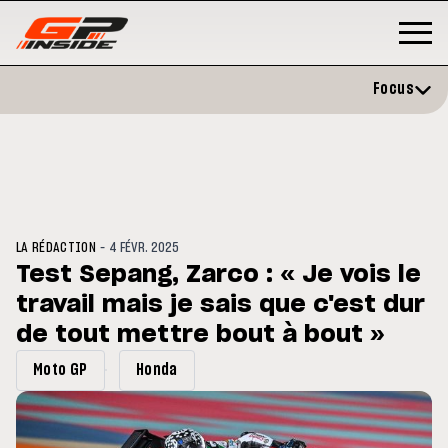
Focus
-
LA RÉDACTION
4 FÉVR. 2025
Test Sepang, Zarco : « Je vois le
travail mais je sais que c'est dur
GP
MOTO GP
rstone : Horaires et
de tout mettre bout à bout »
Zarco évite l'opération et vise
amme du GP de Grande-
retour en septembre
agne
Moto GP
Honda