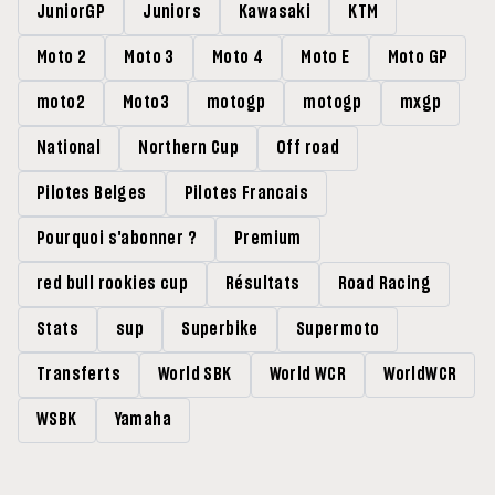
JuniorGP
Juniors
Kawasaki
KTM
Moto 2
Moto 3
Moto 4
Moto E
Moto GP
moto2
Moto3
motogp
motogp
mxgp
National
Northern Cup
Off road
Pilotes Belges
Pilotes Francais
Pourquoi s'abonner ?
Premium
red bull rookies cup
Résultats
Road Racing
Stats
sup
Superbike
Supermoto
Transferts
World SBK
World WCR
WorldWCR
WSBK
Yamaha