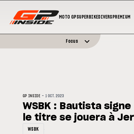
MOTO GP
SUPERBIKE
DIVERS
PREMIUM
Focus
-
GP INSIDE
1 OCT. 2023
WSBK : Bautista signe 
le titre se jouera à Je
WSBK