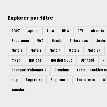
Explorer par filtre
2027
Aprilia
Auto
BMW
CEV
circuits
Endurance
EWC
Honda
Interviews
Junio
Moto 2
Moto 3
Moto 4
Moto E
Moto GP
mxgp
National
Northern Cup
Off road
Pi
Pourquoi s'abonner ?
Premium
red bull rookies c
sup
Superbike
Supermoto
Transferts
Wo
Yamaha