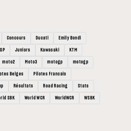
Concours
Ducati
Emily Bondi
rGP
Juniors
Kawasaki
KTM
moto2
Moto3
motogp
motogp
lotes Belges
Pilotes Francais
up
Résultats
Road Racing
Stats
rld SBK
World WCR
WorldWCR
WSBK