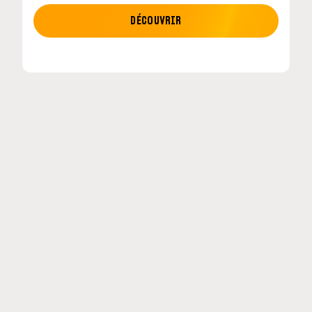
MOTO GP
DÉCOUVRIR
tour en
MotoGP : les cinq constructeurs signent un
accord historique pour 2027-2031