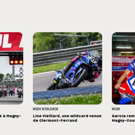
WSBK
WORLDWCR
WSBK
le à Magny-
Line Vieillard, une wildcard venue
Garcia rem
de Clermont-Ferrand
Magny-Cou