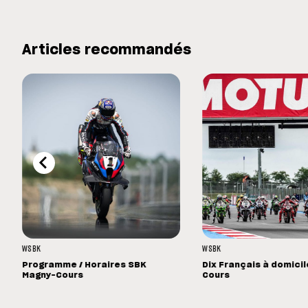
Articles recommandés
WSBK
WSBK
Programme / Horaires SBK
Dix Français à domici
Magny-Cours
Cours