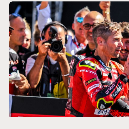
MOTO GP
 Ce club spécial dans
Silverstone : Horaires et Pr
arquez
Grande-Bretagne