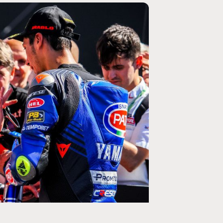
MOTO GP
ogramme du GP de
Zarco évite l'opération et vise un re
septembre