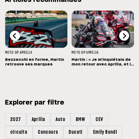
MOTO GP
APRILIA
MOTO GP
APRILIA
Bezzecchi en forme, Martin
Martin : « Je m'inquiétais de
retrouve ses marques
mon retour avec Aprilia, et il
a été bien meilleur que prévu
»
Explorer par filtre
2027
Aprilia
Auto
BMW
CEV
circuits
Concours
Ducati
Emily Bondi