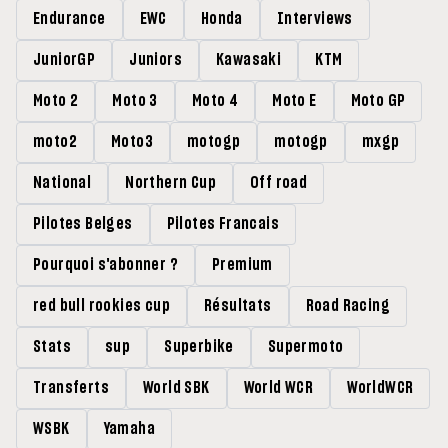
Endurance
EWC
Honda
Interviews
JuniorGP
Juniors
Kawasaki
KTM
Moto 2
Moto 3
Moto 4
Moto E
Moto GP
moto2
Moto3
motogp
motogp
mxgp
National
Northern Cup
Off road
Pilotes Belges
Pilotes Francais
Pourquoi s'abonner ?
Premium
red bull rookies cup
Résultats
Road Racing
Stats
sup
Superbike
Supermoto
Transferts
World SBK
World WCR
WorldWCR
WSBK
Yamaha