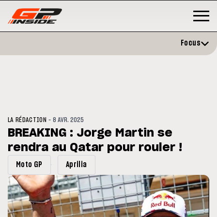
Focus
-
LA RÉDACTION
8 AVR. 2025
BREAKING : Jorge Martin se
rendra au Qatar pour rouler !
GP
MOTO GP
stone : Horaires et
Zarco évite l'opération et vise 
Moto GP
Aprilia
amme du GP de Grande-
retour en septembre
gne