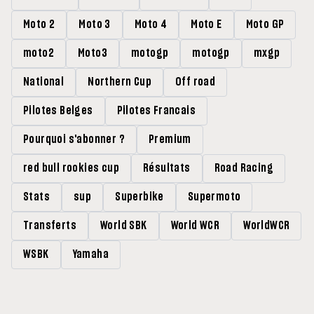
Moto 2
Moto 3
Moto 4
Moto E
Moto GP
moto2
Moto3
motogp
motogp
mxgp
National
Northern Cup
Off road
Pilotes Belges
Pilotes Francais
Pourquoi s'abonner ?
Premium
red bull rookies cup
Résultats
Road Racing
Stats
sup
Superbike
Supermoto
Transferts
World SBK
World WCR
WorldWCR
WSBK
Yamaha