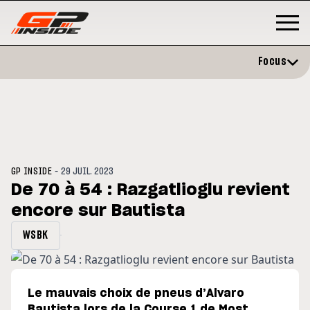
Focus
-
GP INSIDE
29 JUIL. 2023
De 70 à 54 : Razgatlioglu revient
encore sur Bautista
3
MOTO GP
s opéré avec succès de la
Silverstone : Horaires et
WSBK
cule droite à Madrid
Programme du GP de Grande-
Bretagne
Le mauvais choix de pneus d’Alvaro
Bautista lors de la Course 1 de Most