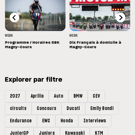
WSBK
WSBK
Programme / Horaires SBK
Dix Français à domicile à
Magny-Cours
Magny-Cours
Explorer par filtre
2027
Aprilia
Auto
BMW
CEV
circuits
Concours
Ducati
Emily Bondi
Endurance
EWC
Honda
Interviews
JuniorGP
Juniors
Kawasaki
KTM