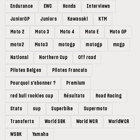
Endurance
EWC
Honda
Interviews
JuniorGP
Juniors
Kawasaki
KTM
Moto 2
Moto 3
Moto 4
Moto E
Moto GP
moto2
Moto3
motogp
motogp
mxgp
National
Northern Cup
Off road
Pilotes Belges
Pilotes Francais
Pourquoi s'abonner ?
Premium
red bull rookies cup
Résultats
Road Racing
Stats
sup
Superbike
Supermoto
Transferts
World SBK
World WCR
WorldWCR
WSBK
Yamaha