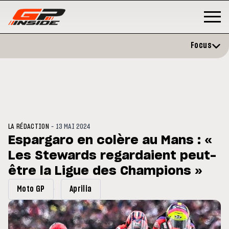
Focus
-
LA RÉDACTION
13 MAI 2024
Espargaro en colère au Mans : «
Les Stewards regardaient peut-
P
MOTOGP
/ MOTO GP
évite l'opération et vise un
être la Ligue des Champions »
Doublé Trackhouse en Sprint
r en septembre
Moto GP
Aprilia