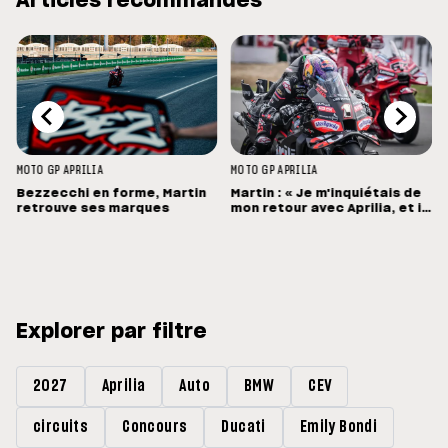
Articles recommandés
MOTO GP
APRILIA
MOTO GP
APRILIA
Bezzecchi en forme, Martin
Martin : « Je m'inquiétais de
retrouve ses marques
mon retour avec Aprilia, et il
a été bien meilleur que prévu
»
Explorer par filtre
2027
Aprilia
Auto
BMW
CEV
circuits
Concours
Ducati
Emily Bondi