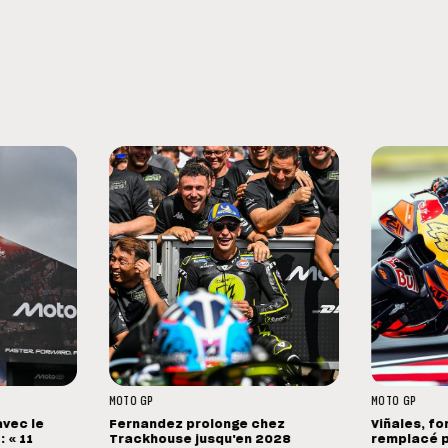
MOTO GP
MOTO GP
avec le
Fernandez prolonge chez
Viñales, fo
 « 11
Trackhouse jusqu'en 2028
remplacé p