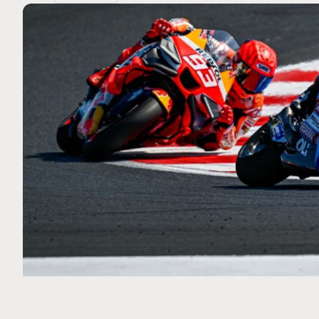
MOTO GP
 Ce club spécial dans
Silverstone : Horaires et Pr
arquez
Grande-Bretagne