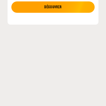
MOTO GP
DÉCOUVRIR
tour en
MotoGP : les cinq constructeurs signent un
accord historique pour 2027-2031