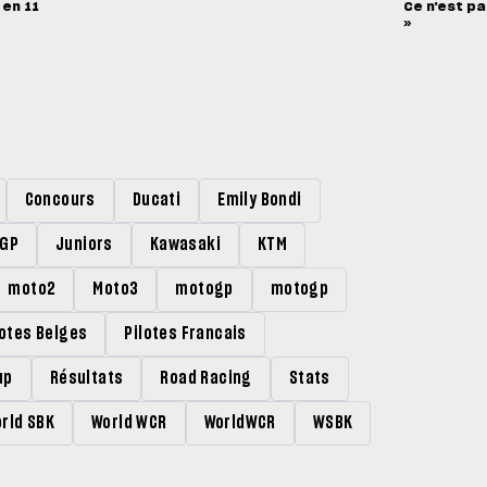
 en 11
Ce n'est pa
»
Concours
Ducati
Emily Bondi
rGP
Juniors
Kawasaki
KTM
moto2
Moto3
motogp
motogp
lotes Belges
Pilotes Francais
up
Résultats
Road Racing
Stats
rld SBK
World WCR
WorldWCR
WSBK