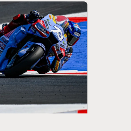
MOTO GP
ogramme du GP de
Zarco évite l'opération et vise un re
septembre