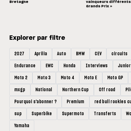
Bretagne
vainqueurs différents
Grands Prix »
Explorer par filtre
2027
Aprilia
Auto
BMW
CEV
circuits
Endurance
EWC
Honda
Interviews
Junio
Moto 2
Moto 3
Moto 4
Moto E
Moto GP
mxgp
National
Northern Cup
Off road
Pi
Pourquoi s'abonner ?
Premium
red bull rookies c
sup
Superbike
Supermoto
Transferts
Wo
Yamaha