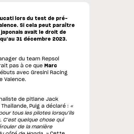
cati lors du test de pré-
lence. Si cela peut paraître
 japonais avait le droit de
usqu’au 31 décembre 2023.
manager du team Repsol
ait pas à ce que
Marc
ébuts avec Gresini Racing
e Valence.
naliste de pitlane Jack
Thaïlande, Puig a déclaré :
«
ur tous les pilotes lorsqu’ils
 C’est quelque chose qui
érouler de la manière
 du côté de Honda. »
Cette