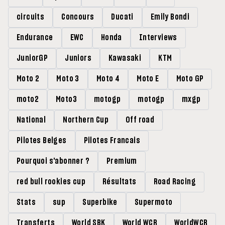
circuits
Concours
Ducati
Emily Bondi
Endurance
EWC
Honda
Interviews
JuniorGP
Juniors
Kawasaki
KTM
Moto 2
Moto 3
Moto 4
Moto E
Moto GP
moto2
Moto3
motogp
motogp
mxgp
National
Northern Cup
Off road
Pilotes Belges
Pilotes Francais
Pourquoi s'abonner ?
Premium
red bull rookies cup
Résultats
Road Racing
Stats
sup
Superbike
Supermoto
Transferts
World SBK
World WCR
WorldWCR