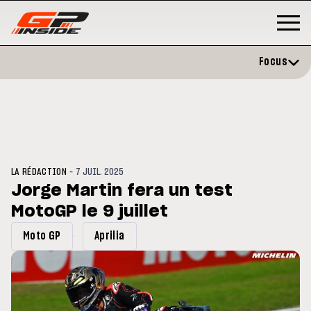
Focus
-
LA RÉDACTION
7 JUIL. 2025
Jorge Martin fera un test
MotoGP le 9 juillet
GP
MOTO GP
rstone : Horaires et
Zarco évite l'opération et vise
Moto GP
Aprilia
amme du GP de Grande-
retour en septembre
agne