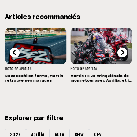
Articles recommandés
MOTO GP
APRILIA
MOTO GP
APRILIA
Bezzecchi en forme, Martin
Martin : « Je m'inquiétais de
retrouve ses marques
mon retour avec Aprilia, et il
a été bien meilleur que prévu
»
Explorer par filtre
2027
Aprilia
Auto
BMW
CEV