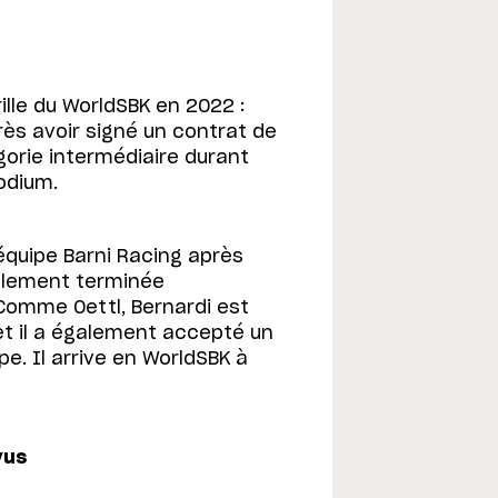
rille du WorldSBK en 2022 :
près avoir signé un contrat de
orie intermédiaire durant
podium.
équipe Barni Racing après
galement terminée
Comme Oettl, Bernardi est
et il a également accepté un
e. Il arrive en WorldSBK à
vus