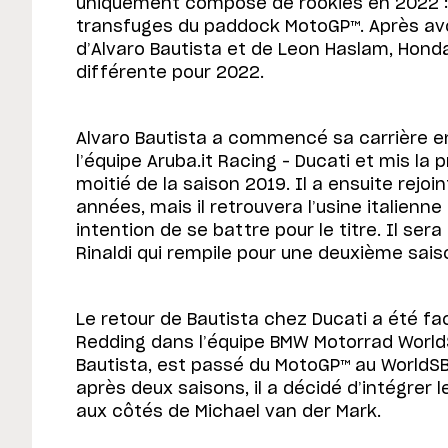
uniquement composé de rookies en 2022 : 
transfuges du paddock MotoGP™. Après avoi
d’Alvaro Bautista et de Leon Haslam, Hon
différente pour 2022.
Alvaro Bautista a commencé sa carrière e
l’équipe Aruba.it Racing – Ducati et mis la 
moitié de la saison 2019. Il a ensuite rejo
années, mais il retrouvera l’usine italienn
intention de se battre pour le titre. Il ser
Rinaldi qui rempile pour une deuxième sais
Le retour de Bautista chez Ducati a été fa
Redding dans l’équipe BMW Motorrad Worl
Bautista, est passé du MotoGP™ au WorldSBK
après deux saisons, il a décidé d’intégrer 
aux côtés de Michael van der Mark.