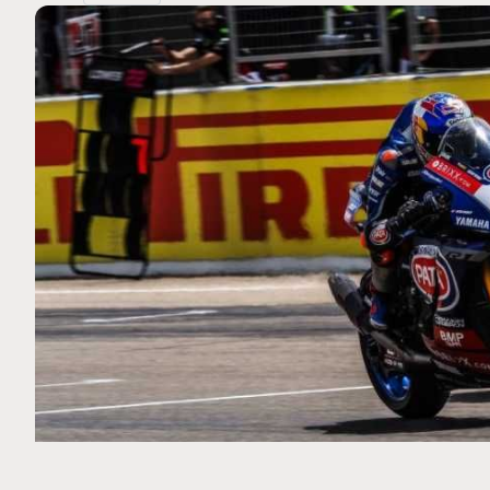
MOTO GP
 Ce club spécial dans
Silverstone : Horaires et Pr
arquez
Grande-Bretagne