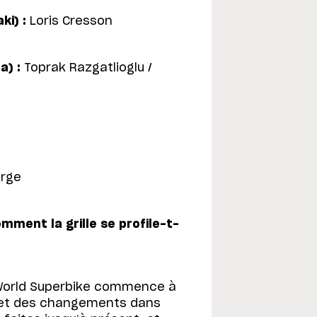
i) :
Loris Cresson
a) :
Toprak Razgatlioglu /
erge
mment la grille se profile-t-
 World Superbike commence à
 et des changements dans