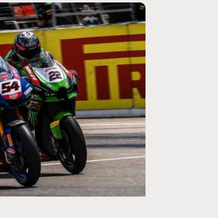
MOTO GP
ogramme du GP de
Zarco évite l'opération et vise un re
septembre