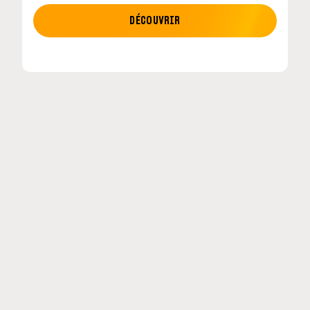
MOTO GP
DÉCOUVRIR
tour en
MotoGP : les cinq constructeurs signent un
accord historique pour 2027-2031