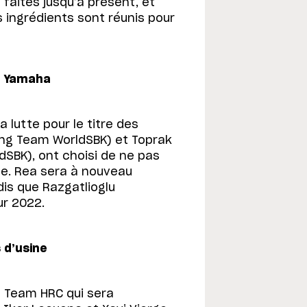
 faites jusqu’à présent, et
s ingrédients sont réunis pour
a Yamaha
 lutte pour le titre des
ng Team WorldSBK) et Toprak
dSBK), ont choisi de ne pas
ne. Rea sera à nouveau
is que Razgatlioglu
ur 2022.
 d’usine
 Team HRC qui sera