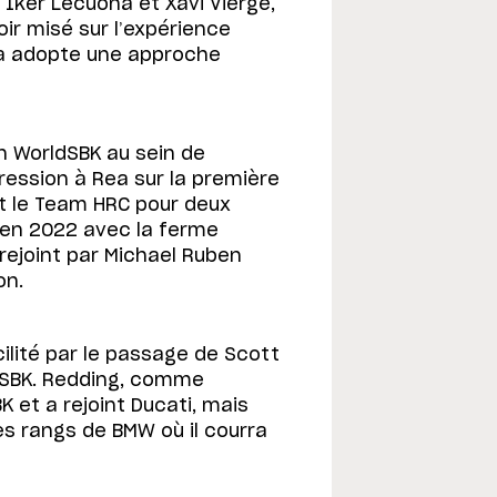
Iker Lecuona et Xavi Vierge,
r misé sur l’expérience
da adopte une approche
n WorldSBK au sein de
pression à Rea sur la première
int le Team HRC pour deux
e en 2022 avec la ferme
a rejoint par Michael Ruben
on.
cilité par le passage de Scott
dSBK. Redding, comme
 et a rejoint Ducati, mais
les rangs de BMW où il courra