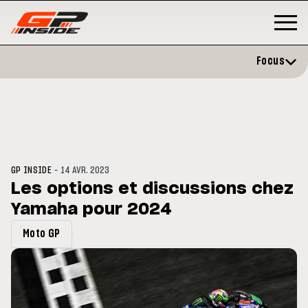
Focus
-
GP INSIDE
14 AVR. 2023
Les options et discussions chez
Yamaha pour 2024
MOTO GP
tone : Horaires et
Zarco évite l'opération et vise u
Moto GP
mme du GP de Grande-
retour en septembre
ne