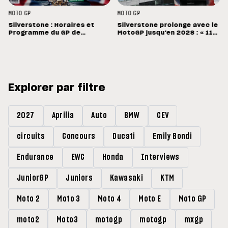
MOTO GP
MOTO GP
Silverstone : Horaires et
Silverstone prolonge avec le
Programme du GP de
MotoGP jusqu'en 2028 : « 11
Grande-Bretagne
vainqueurs différents en 11
Grands Prix »
Explorer par filtre
2027
Aprilia
Auto
BMW
CEV
circuits
Concours
Ducati
Emily Bondi
Endurance
EWC
Honda
Interviews
JuniorGP
Juniors
Kawasaki
KTM
Moto 2
Moto 3
Moto 4
Moto E
Moto GP
moto2
Moto3
motogp
motogp
mxgp