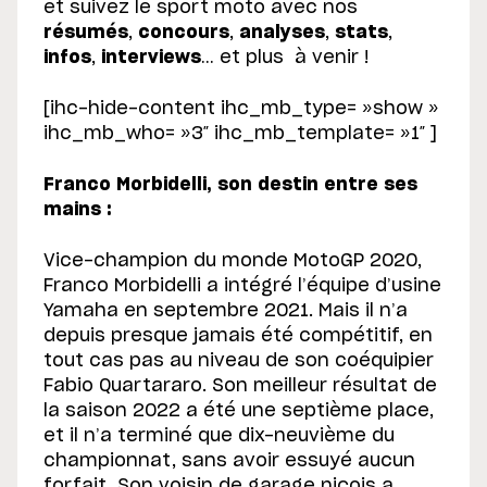
et suivez le sport moto avec nos
résumés
,
concours
,
analyses
,
stats
,
infos
,
interviews
… et plus à venir !
[ihc-hide-content ihc_mb_type= »show »
ihc_mb_who= »3″ ihc_mb_template= »1″ ]
Franco Morbidelli, son destin entre ses
mains :
Vice-champion du monde MotoGP 2020,
Franco Morbidelli a intégré l’équipe d’usine
Yamaha en septembre 2021. Mais il n’a
depuis presque jamais été compétitif, en
tout cas pas au niveau de son coéquipier
Fabio Quartararo. Son meilleur résultat de
la saison 2022 a été une septième place,
et il n’a terminé que dix-neuvième du
championnat, sans avoir essuyé aucun
forfait. Son voisin de garage niçois a