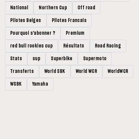
National
Northern Cup
Off road
Pilotes Belges
Pilotes Francais
Pourquoi s'abonner ?
Premium
red bull rookies cup
Résultats
Road Racing
Stats
sup
Superbike
Supermoto
Transferts
World SBK
World WCR
WorldWCR
WSBK
Yamaha