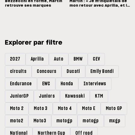
Bezzecchi en forme, Martin
Martin : « Je m'inquiétais de
retrouve ses marques
mon retour avec Aprilia, et il
a été bien meilleur que prévu
»
Explorer par filtre
2027
Aprilia
Auto
BMW
CEV
circuits
Concours
Ducati
Emily Bondi
Endurance
EWC
Honda
Interviews
JuniorGP
Juniors
Kawasaki
KTM
Moto 2
Moto 3
Moto 4
Moto E
Moto GP
moto2
Moto3
motogp
motogp
mxgp
National
Northern Cup
Off road