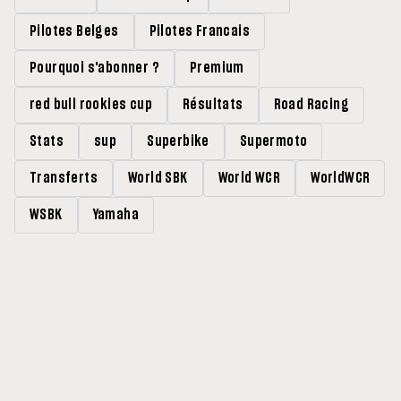
Pilotes Belges
Pilotes Francais
Pourquoi s'abonner ?
Premium
red bull rookies cup
Résultats
Road Racing
Stats
sup
Superbike
Supermoto
Transferts
World SBK
World WCR
WorldWCR
WSBK
Yamaha