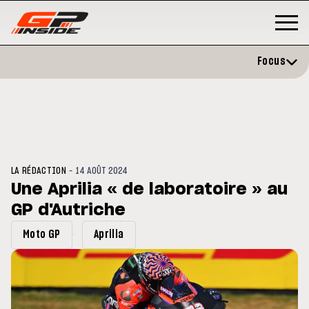
Focus
-
LA RÉDACTION
14 AOÛT 2024
Une Aprilia « de laboratoire » au
GP d'Autriche
P
MOTO GP
stone : Horaires et
Zarco évite l'opération et vise 
Moto GP
Aprilia
amme du GP de Grande-
retour en septembre
gne