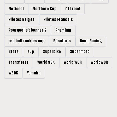
National
Northern Cup
Off road
Pilotes Belges
Pilotes Francais
Pourquoi s'abonner ?
Premium
red bull rookies cup
Résultats
Road Racing
Stats
sup
Superbike
Supermoto
Transferts
World SBK
World WCR
WorldWCR
WSBK
Yamaha