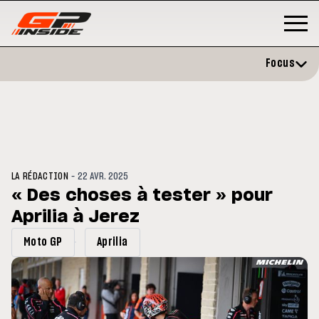
Focus
-
LA RÉDACTION
22 AVR. 2025
« Des choses à tester » pour
Aprilia à Jerez
P
MOTO GP
stone : Horaires et
Zarco évite l'opération et vise 
Moto GP
Aprilia
amme du GP de Grande-
retour en septembre
gne