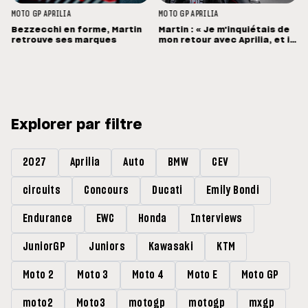
MOTO GP
APRILIA
MOTO GP
APRILIA
Bezzecchi en forme, Martin
Martin : « Je m'inquiétais de
retrouve ses marques
mon retour avec Aprilia, et il
a été bien meilleur que prévu
»
Explorer par filtre
2027
Aprilia
Auto
BMW
CEV
circuits
Concours
Ducati
Emily Bondi
Endurance
EWC
Honda
Interviews
JuniorGP
Juniors
Kawasaki
KTM
Moto 2
Moto 3
Moto 4
Moto E
Moto GP
moto2
Moto3
motogp
motogp
mxgp