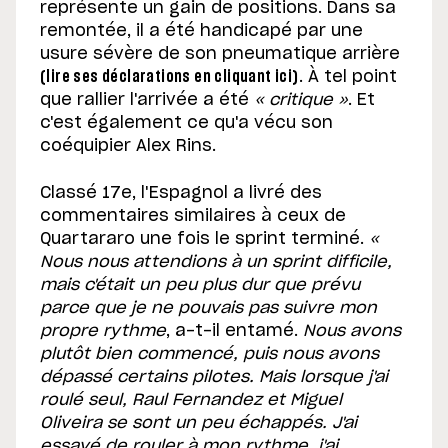
représente un gain de positions. Dans sa
remontée, il a été handicapé par une
usure sévère de son pneumatique arrière
(lire ses déclarations en cliquant ici)
. À tel point
que rallier l'arrivée a été
« critique »
. Et
c'est également ce qu'a vécu son
coéquipier Alex Rins.
Classé 17e, l'Espagnol a livré des
commentaires similaires à ceux de
Quartararo une fois le sprint terminé.
«
Nous nous attendions à un sprint difficile,
mais c'était un peu plus dur que prévu
parce que je ne pouvais pas suivre mon
propre rythme
, a-t-il entamé.
Nous avons
plutôt bien commencé, puis nous avons
dépassé certains pilotes. Mais lorsque j'ai
roulé seul, Raul Fernandez et Miguel
Oliveira se sont un peu échappés. J'ai
essayé de rouler à mon rythme, j'ai