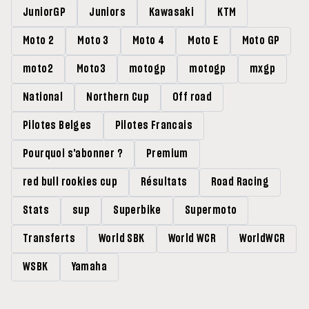
JuniorGP
Juniors
Kawasaki
KTM
Moto 2
Moto 3
Moto 4
Moto E
Moto GP
moto2
Moto3
motogp
motogp
mxgp
National
Northern Cup
Off road
Pilotes Belges
Pilotes Francais
Pourquoi s'abonner ?
Premium
red bull rookies cup
Résultats
Road Racing
Stats
sup
Superbike
Supermoto
Transferts
World SBK
World WCR
WorldWCR
WSBK
Yamaha