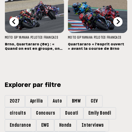
MOTO GP
YAMAHA
PILOTES FRANCAIS
MOTO GP
YAMAHA
PILOTES FRANCAIS
Brno, Quartararo (6e) : «
Quartararo « l'esprit ouvert
Quand on est en groupe, on
» avant la course de Brno
souffre »
Explorer par filtre
2027
Aprilia
Auto
BMW
CEV
circuits
Concours
Ducati
Emily Bondi
Endurance
EWC
Honda
Interviews