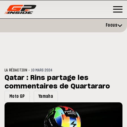
Focus
-
LA RÉDACTION
10 MARS 2024
Qatar : Rins partage les
commentaires de Quartararo
GP
MOTO GP
rstone : Horaires et
Zarco évite l'opération et vise
Moto GP
Yamaha
amme du GP de Grande-
retour en septembre
agne