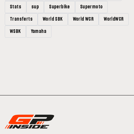
Stats
sup
Superbike
Supermoto
Transferts
World SBK
World WCR
WorldWCR
WSBK
Yamaha