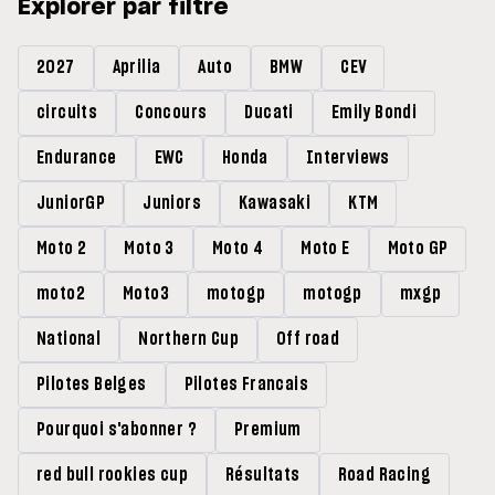
Explorer par filtre
2027
Aprilia
Auto
BMW
CEV
circuits
Concours
Ducati
Emily Bondi
Endurance
EWC
Honda
Interviews
JuniorGP
Juniors
Kawasaki
KTM
Moto 2
Moto 3
Moto 4
Moto E
Moto GP
moto2
Moto3
motogp
motogp
mxgp
National
Northern Cup
Off road
Pilotes Belges
Pilotes Francais
Pourquoi s'abonner ?
Premium
red bull rookies cup
Résultats
Road Racing