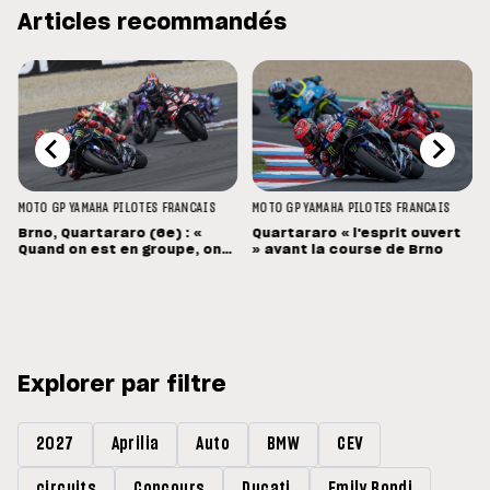
Articles recommandés
MOTO GP
YAMAHA
PILOTES FRANCAIS
MOTO GP
YAMAHA
PILOTES FRANCAIS
Brno, Quartararo (6e) : «
Quartararo « l'esprit ouvert
Quand on est en groupe, on
» avant la course de Brno
souffre »
Explorer par filtre
2027
Aprilia
Auto
BMW
CEV
circuits
Concours
Ducati
Emily Bondi