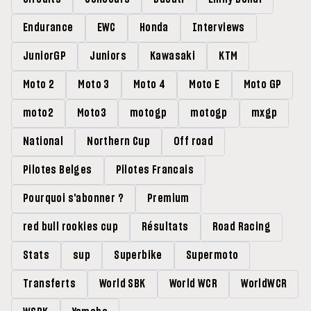
Endurance
EWC
Honda
Interviews
JuniorGP
Juniors
Kawasaki
KTM
Moto 2
Moto 3
Moto 4
Moto E
Moto GP
moto2
Moto3
motogp
motogp
mxgp
National
Northern Cup
Off road
Pilotes Belges
Pilotes Francais
Pourquoi s'abonner ?
Premium
red bull rookies cup
Résultats
Road Racing
Stats
sup
Superbike
Supermoto
Transferts
World SBK
World WCR
WorldWCR