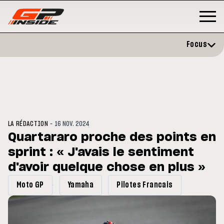
Focus
-
LA RÉDACTION
16 NOV. 2024
Quartararo proche des points en
sprint : « J'avais le sentiment
GP
MOTO GP
rstone : Horaires et
d'avoir quelque chose en plus »
Zarco évite l'opération et vise
amme du GP de Grande-
retour en septembre
agne
Moto GP
Yamaha
Pilotes Francais