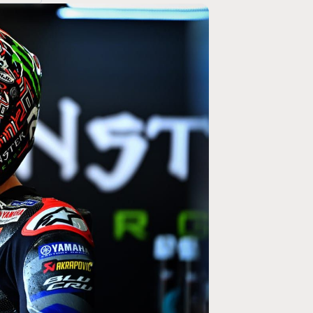
MOTOGP
/ MOTO GP
se un retour en
Doublé Trackhouse en Sprint