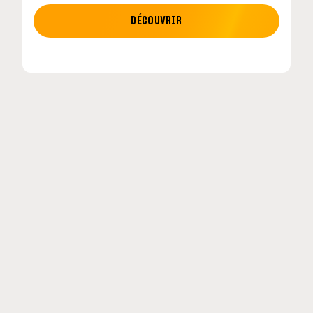
MOTO GP
DÉCOUVRIR
MotoGP : les cinq constructeurs signent un
accord historique pour 2027-2031