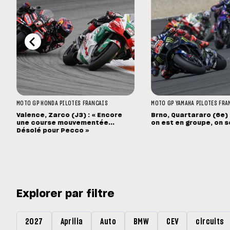
MOTO GP
HONDA
PILOTES FRANCAIS
MOTO GP
YAMAHA
PILOTES FRA
Valence, Zarco (J3) : « Encore
Brno, Quartararo (6e) 
une course mouvementée...
on est en groupe, on s
Désolé pour Pecco »
Explorer par filtre
2027
Aprilia
Auto
BMW
CEV
circuits