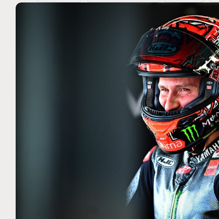
MOTO GP
 Ce club spécial dans
Zarco évite l'opération et vi
arquez
septembre