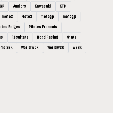
rGP
Juniors
Kawasaki
KTM
moto2
Moto3
motogp
motogp
lotes Belges
Pilotes Francais
up
Résultats
Road Racing
Stats
rld SBK
World WCR
WorldWCR
WSBK