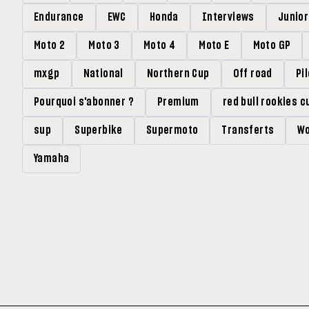
Endurance
EWC
Honda
Interviews
Junio
Moto 2
Moto 3
Moto 4
Moto E
Moto GP
mxgp
National
Northern Cup
Off road
Pi
Pourquoi s'abonner ?
Premium
red bull rookies c
sup
Superbike
Supermoto
Transferts
Wo
Yamaha