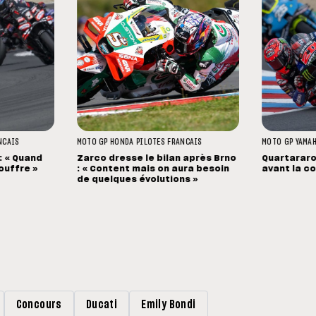
NCAIS
MOTO GP
HONDA
PILOTES FRANCAIS
MOTO GP
YAMA
: « Quand
Zarco dresse le bilan après Brno
Quartararo 
ouffre »
: « Content mais on aura besoin
avant la c
de quelques évolutions »
Concours
Ducati
Emily Bondi